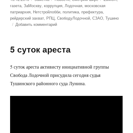
газета
,
ЗаМоскву
,
коррупция
,
Лодочная
,
московская
патриархия
,
Нетстройлобби
,
политика
,
префектура
,
рейдерский захват
,
РПЦ
,
СвободуЛодочной
,
СЗАО
,
Тушино
Добавить комментарий
к
записи
22
новых
5 суток ареста
храма
в
СЗАО у
5 суток ареста активисту инициативной группы
вас
под
Свобода Лодочной присудила сегодня судья
окнами?
Тушинского районного суда Лунина.