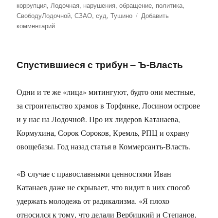
коррупция
,
Лодочная
,
нарушения
,
обращение
,
политика
,
СвободуЛодочной
,
СЗАО
,
суд
,
Тушино
Добавить
комментарий
к
записи
5
суток
Спустившиеся с трибун – Ъ-Власть
ареста
Одни и те же «лица» митингуют, будто они местные,
за строительство храмов в Торфянке, Лосином острове
и у нас на Лодочной. Про их лидеров Катанаева,
Кормухина, Сорок Сороков, Кремль, РПЦ и охрану
овощебазы. Год назад статья в Коммерсантъ-Власть.
«В случае с православными ценностями Иван
Катанаев даже не скрывает, что видит в них способ
удержать молодежь от радикализма. «Я плохо
относился к тому, что делали Вербицкий и Степанов,