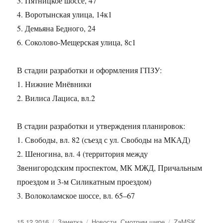
3. Пятницкое шоссе, 47
4. Воротынская улица, 14к1
5. Демьяна Бедного, 24
6. Соколово-Мещерская улица, 8с1
В стадии разработки и оформления ГПЗУ:
1. Нижние Мнёвники
2. Вилиса Лациса, вл.2
В стадии разработки и утверждения планировок:
1. Свободы, вл. 82 (съезд с ул. Свободы на МКАД)
2. Шеногина, вл. 4 (территория между
Звенигородским проспектом, МК МЖД, Причальным
проездом и 3-м Силикатным проездом)
3. Волоколамское шоссе, вл. 65–67
Опубликовано
15.12.2016
Формат
Заметка
Рубрики
Новости
,
Смотрим шире
Метки
ZaMSK
,