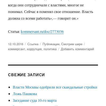
когда они сотрудничали с властями, многое не
понимал. Сейчас я поменял свое отношение. Власть
должна со всеми работать»,— говорит он.»
Статья:
kommersant.ru/doc/2773036
Опубликовано
12.10.2016
Формат
Ссылка
Рубрики
Публикации
,
Смотрим шире
Метки
коммерсант
,
коррупция
,
политика
Добавить комментарий
к
записи
Спусти
с
трибун
–
СВЕЖИЕ ЗАПИСИ
Ъ-
Власть
Власти Москвы одобрили все скандальные стройки
Ложь Пашкова
Заседание суда 10-го марта