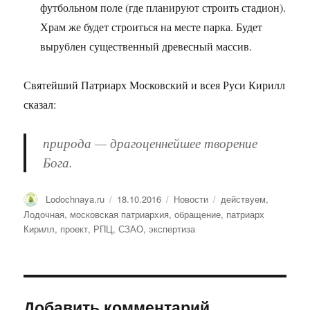
футбольном поле (где планируют строить стадион).
Храм же будет строиться на месте парка. Будет
вырублен существенный древесный массив.
Святейший Патриарх Московский и всея Руси Кирилл
сказал:
природа — драгоценнейшее творение
Бога.
Автор
Lodochnaya.ru
Опубликовано
18.10.2016
Рубрики
Новости
Метки
действуем
,
Лодочная
,
московская патриархия
,
обращение
,
патриарх
Кирилл
,
проект
,
РПЦ
,
СЗАО
,
экспертиза
Добавить комментарий