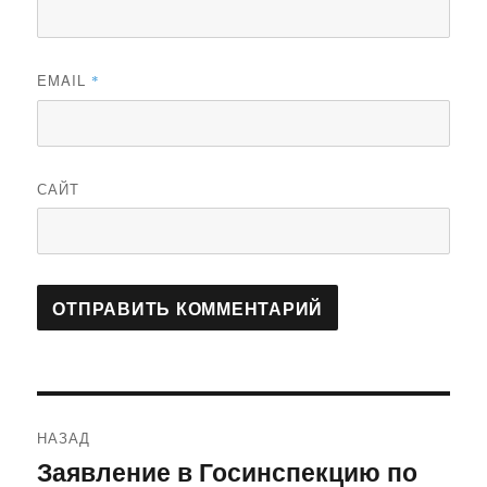
EMAIL
*
САЙТ
Навигация
НАЗАД
по
Заявление в Госинспекцию по
Предыдущая